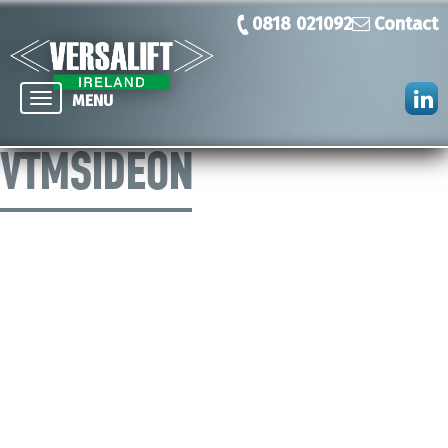
0818 021092
Contact
Toggle
MENU
navigation
VTMSIDEON